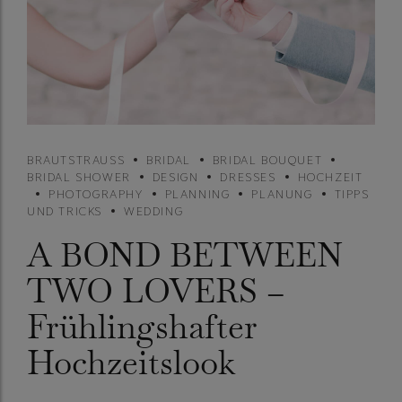
BRAUTSTRAUSS
BRIDAL
BRIDAL BOUQUET
BRIDAL SHOWER
DESIGN
DRESSES
HOCHZEIT
PHOTOGRAPHY
PLANNING
PLANUNG
TIPPS
UND TRICKS
WEDDING
A BOND BETWEEN
TWO LOVERS –
Frühlingshafter
Hochzeitslook