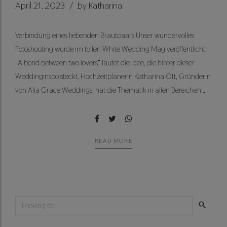
April 21, 2023
by Katharina
Verbindung eines liebenden Brautpaars Unser wundervolles
Fotoshooting wurde im tollen White Wedding Mag veröffentlicht:
„A bond between two lovers“ lautet die Idee, die hinter dieser
Weddinginspo steckt. Hochzeitplanerin Katharina Ott, Gründerin
von Alia Grace Weddings, hat die Thematik in allen Bereichen
des Hochzeitsshootings aufgegriffen. Es sollte „mit eleganten,
pastelligen Tönen, vielen Bändern und filigranen Elementen...
READ MORE