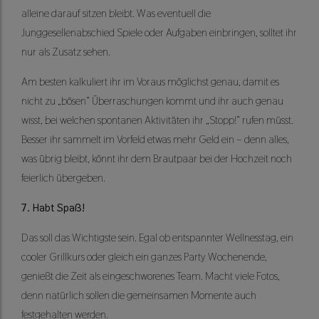
alleine darauf sitzen bleibt. Was eventuell die
Junggesellenabschied Spiele oder Aufgaben einbringen, solltet ihr
nur als Zusatz sehen.
Am besten kalkuliert ihr im Voraus möglichst genau, damit es
nicht zu „bösen“ Überraschungen kommt und ihr auch genau
wisst, bei welchen spontanen Aktivitäten ihr „Stopp!“ rufen müsst.
Besser ihr sammelt im Vorfeld etwas mehr Geld ein – denn alles,
was übrig bleibt, könnt ihr dem Brautpaar bei der Hochzeit noch
feierlich übergeben.
7. Habt Spaß!
Das soll das Wichtigste sein. Egal ob entspannter Wellnesstag, ein
cooler Grillkurs oder gleich ein ganzes Party Wochenende,
genießt die Zeit als eingeschworenes Team. Macht viele Fotos,
denn natürlich sollen die gemeinsamen Momente auch
festgehalten werden.