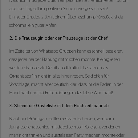
Natürlich muss jeder durch ein paar kleine „Peinlichkeiten“ durch,
aber der Tag soll im positiven Sinne unvergesslich sein!
Ein guter Einstieg z.B.mit einem Überraschungsfrühstück ist da
schonmal ein guter Anfan
2. Die Trauzeugin oder der Trauzeuge ist der Chef
Im Zeitalter von Whatsapp Gruppen kann es schnell passieren,
dass jeder bei der Planung mitmischen möchte. Kleinigkeiten
werden bis ins letzte Detail ausdiskutiert. Lasst euch als
Organisator*in nicht in alles hineinreden. Seid offen für
Vorschläge, macht aber deutlich klar, dass ihr die Fäden in der
Hand habt und bei Entscheidungen das letzte Wort habt!
3. Stimmt die Gästeliste mit dem Hochzeitspaar ab
Braut und Bräutigam sollten selbst entscheiden, wer beim
Junggesellenabschied mit dabei sein soll. Kollegen, vor denen
man nicht trinken und ausgelassen Party machen möchte oder